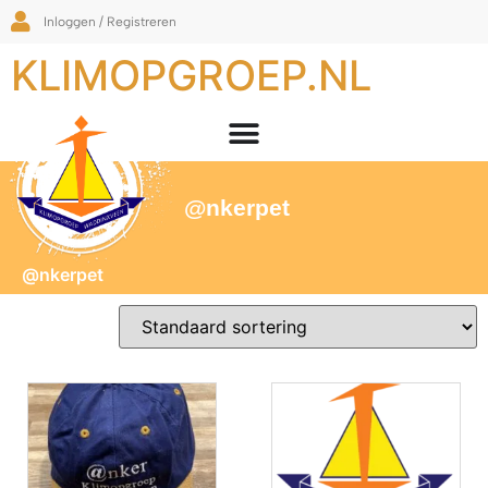
Inloggen / Registreren
KLIMOPGROEP.NL
@nkerpet
@nkerpet