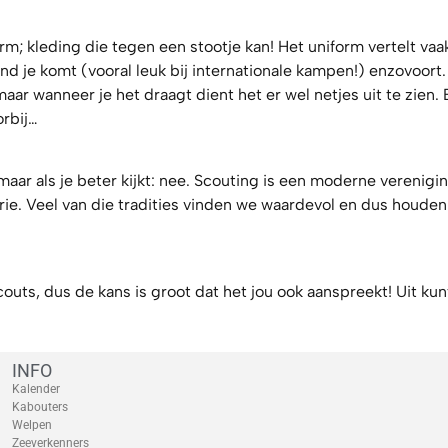
m; kleding die tegen een stootje kan! Het uniform vertelt vaa
 land je komt (vooral leuk bij internationale kampen!) enzovoort.
 maar wanneer je het draagt dient het er wel netjes uit te zien. 
orbij…
 maar als je beter kijkt: nee. Scouting is een moderne verenigi
orie. Veel van die tradities vinden we waardevol en dus houde
couts, dus de kans is groot dat het jou ook aanspreekt! Uit ku
INFO
Kalender
Kabouters
Welpen
Zeeverkenners