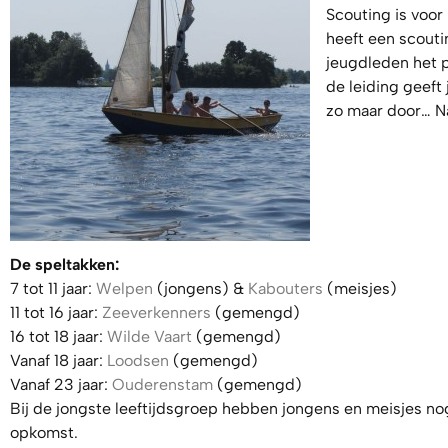
Scouting is voor
heeft een scouti
jeugdleden het p
de leiding geeft 
zo maar door… Nat
De speltakken:
7 tot 11 jaar:
Welpen
(jongens) &
Kabouters
(meisjes)
11 tot 16 jaar:
Zeeverkenners
(gemengd)
16 tot 18 jaar:
Wilde Vaart
(gemengd)
Vanaf 18 jaar:
Loodsen
(gemengd)
Vanaf 23 jaar:
Ouderenstam
(gemengd)
Bij de jongste leeftijdsgroep hebben jongens en meisjes n
opkomst.