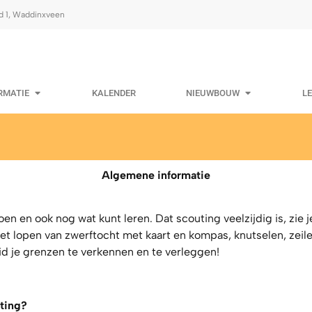
d 1, Waddinxveen
RMATIE
KALENDER
NIEUWBOUW
L
Algemene informatie
en en ook nog wat kunt leren. Dat scouting veelzijdig is, zie j
lopen van zwerftocht met kaart en kompas, knutselen, zeilen,
eid je grenzen te verkennen en te verleggen!
uting?