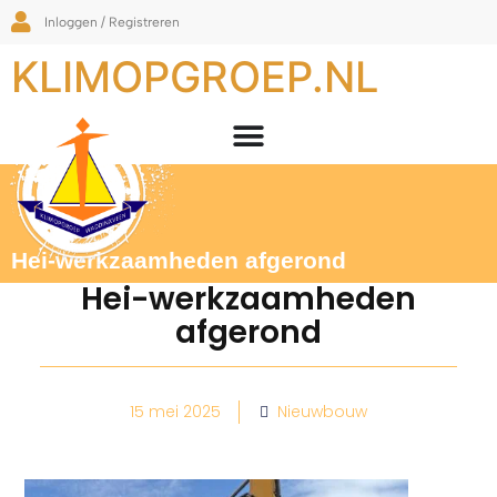
Inloggen / Registreren
KLIMOPGROEP.NL
Hei-werkzaamheden afgerond
Hei-werkzaamheden
afgerond
15 mei 2025
Nieuwbouw