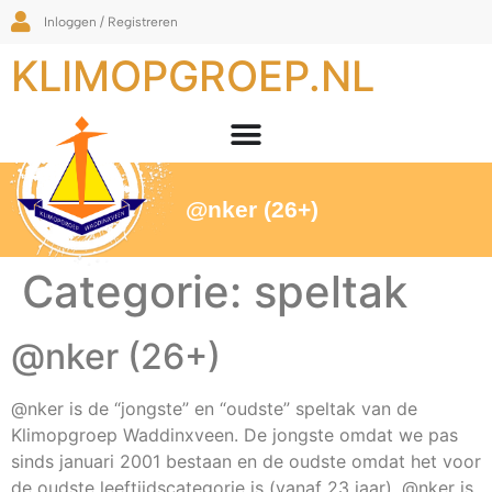
Inloggen / Registreren
KLIMOPGROEP.NL
@nker (26+)
Categorie:
speltak
@nker (26+)
@nker is de “jongste” en “oudste” speltak van de
Klimopgroep Waddinxveen. De jongste omdat we pas
sinds januari 2001 bestaan en de oudste omdat het voor
de oudste leeftijdscategorie is (vanaf 23 jaar). @nker is